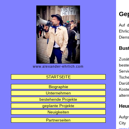
Gep
Auf d
Ehrli
Diens
Bust
Zusät
best
www.alexander-ehrlich.com
Servi
STARTSEITE
Tsche
Darü
Biographie
Kost
Unternehmen
alter
bestehende Projekte
geplante Projekte
Heur
Neuigkeiten
Aufgr
Partnerseiten
City