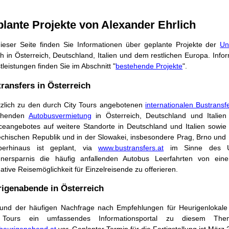
lante Projekte von Alexander Ehrlich
ieser Seite finden Sie Informationen über geplante Projekte der
Un
ch in Österreich, Deutschland, Italien und dem restlichen Europa. Inf
tleistungen finden Sie im Abschnitt "
bestehende Projekte
".
ransfers in Österreich
zlich zu den durch City Tours angebotenen
internationalen Bustransf
ehenden
Autobusvermietung
in Österreich, Deutschland und Italien
ceangebotes auf weitere Standorte in Deutschland und Italien sowie 
chischen Republik und in der Slowakei, insbesondere Prag, Brno und Br
berhinaus ist geplant, via
www.bustransfers.at
im Sinne des Um
enersparnis die häufig anfallenden Autobus Leerfahrten von ein
native Reisemöglichkeit für Einzelreisende zu offerieren.
igenabende in Österreich
und der häufigen Nachfrage nach Empfehlungen für Heurigenlokale b
 Tours ein umfassendes Informationsportal zu diesem Th