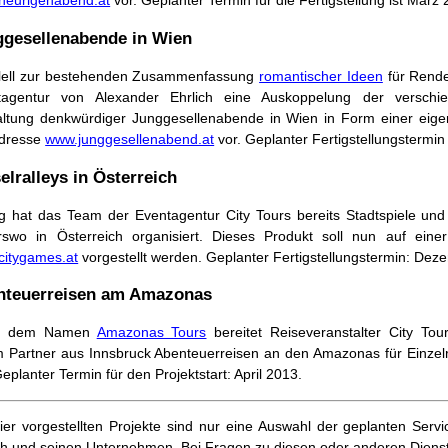
heurigenabend.at
vor. Geplanter Termin für die Fertigstellung ist März 
ggesellenabende in Wien
llell zur bestehenden Zusammenfassung
romantischer Ideen
für Rende
tagentur von Alexander Ehrlich eine Auskoppelung der verschie
ltung denkwürdiger Junggesellenabende in Wien in Form einer eige
Adresse
www.junggesellenabend.at
vor. Geplanter Fertigstellungstermi
elralleys in Österreich
g hat das Team der Eventagentur City Tours bereits Stadtspiele und
rswo in Österreich organisiert. Dieses Produkt soll nun auf eine
citygames.at
vorgestellt werden. Geplanter Fertigstellungstermin: Dez
nteuerreisen am Amazonas
er dem Namen
Amazonas Tours
bereitet Reiseveranstalter City To
 Partner aus Innsbruck Abenteuerreisen an den Amazonas für Einzel
Geplanter Termin für den Projektstart: April 2013.
ier vorgestellten Projekte sind nur eine Auswahl der geplanten Ser
ch und seinen Unternehmen. Bei Fragen zu diesen oder anderen Dienst