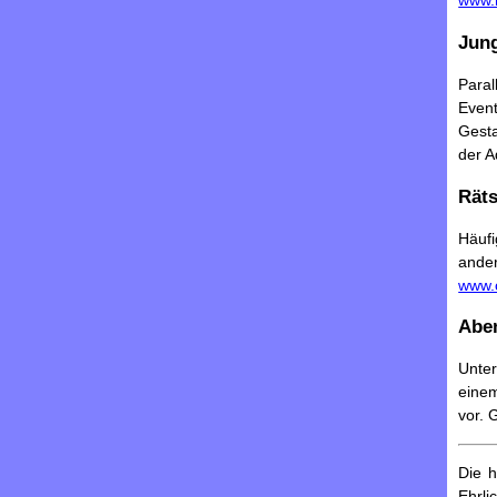
www.
Jun
Para
Even
Gesta
der 
Räts
Häufi
ande
www.
Abe
Unt
einem
vor. 
Die h
Ehrli